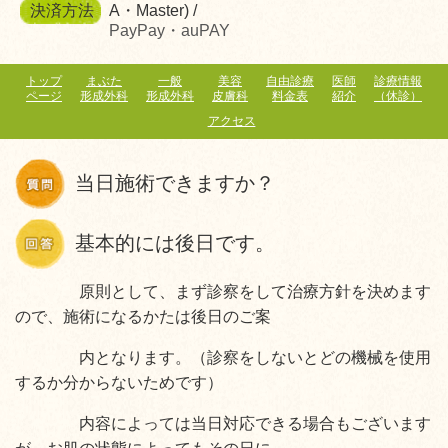
決済方法
A・Master) /
PayPay・auPAY
トップ
まぶた
一般
美容
自由診療
医師
診療情報
ページ
形成外科
形成外科
皮膚科
料金表
紹介
（休診）
アクセス
当日施術できますか？
基本的には後日です。
原則として、まず診察をして治療方針を決めます
ので、施術になるかたは後日のご案
内となります。（診察をしないとどの機械を使用
するか分からないためです）
内容によっては当日対応できる場合もございます