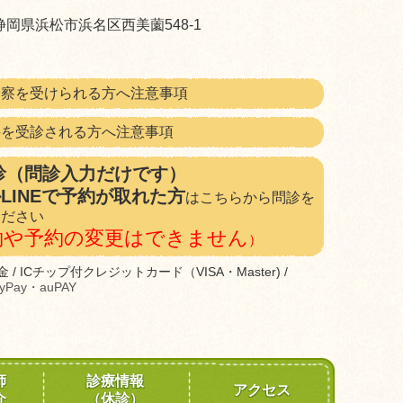
3 静岡県浜松市浜名区西美薗548-1
診察を受けられる方へ注意事項
科を受診される方へ注意事項
診（問診入力だけです）
LINEで予約が取れた方
はこちらから問診を
ください
約や予約の変更はできません
）
金 / ICチップ付クレジットカード（VISA・Master) /
yPay・auPAY
師
診療情報
アクセス
介
（休診）