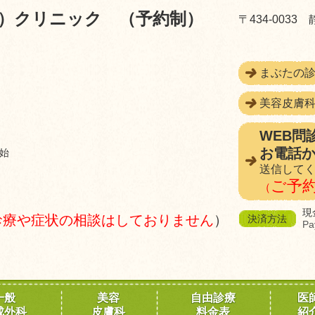
）クリニック （予約制）
〒434-003
まぶたの
美容皮膚
WEB問
お電話か
始
送信して
ご予
（
現
E診療や症状の相談はしておりません
）
決済方法
Pa
一般
美容
自由診療
医
成外科
皮膚科
料金表
紹