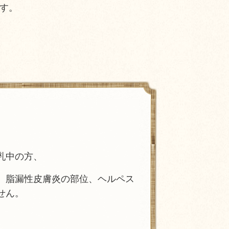
す。
乳中の方、
、脂漏性皮膚炎の部位、ヘルペス
せん。